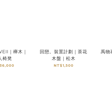
WEII｜櫸木｜
回戀。裝置計劃｜茶花
禹物
人椅凳
木盤｜松木
36,000
NT$1,500