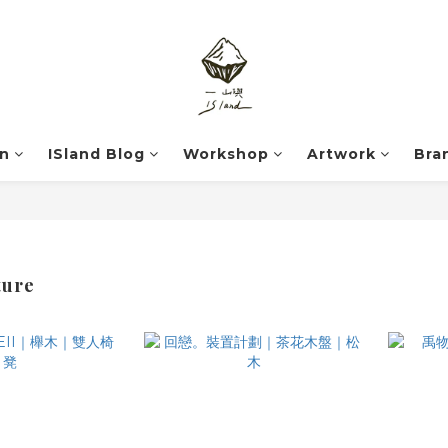
on
ISland Blog
Workshop
Artwork
Bra
ture