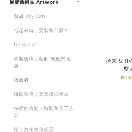
展覽藝術品 Artwork
詹凱 Kay Jan
合起來時，要裝些什麼？
be water
吹製玻璃工藝師 陳建志 個
拾未 SHI
展
雙
NT$
牧服者
鑲嵌關係｜真真燈器個展
持續的瞬間：時間創作三人
展
隙｜拾未木作個展