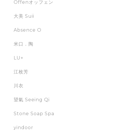
Öffenオッフェン
大美 Suii
Absence O
米口．陶
LU+
江枚芳
川衣
望氣 Seeing Qi
Stone Soap Spa
yindoor