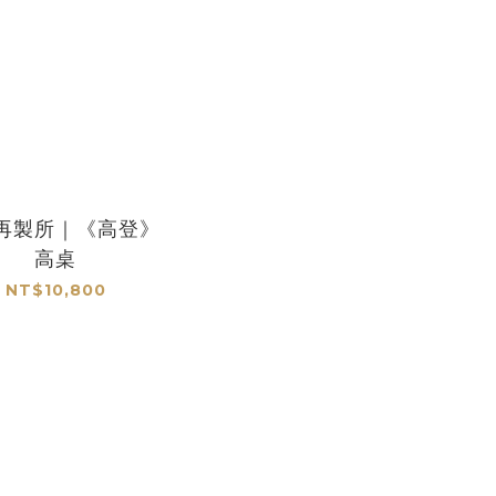
再製所｜《高登》
高桌
NT$10,800