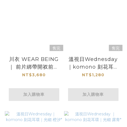
售完
售完
川衣 WEAR BEING
溫視日Wednesday
｜ 前片綁帶開衩前短
｜komono 刻花耳環
後長寬褲
｜光砌 栗糕*
NT$3,680
NT$1,280
加入購物車
加入購物車