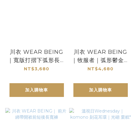
川衣 WEAR BEING
川衣 WEAR BEING
｜寬版打摺下弧形長褲
｜牧服者｜弧形鬱金香
｜深色水洗丹寧藍
袖襯衫｜米色
NT$3,680
NT$4,680
加入購物車
加入購物車