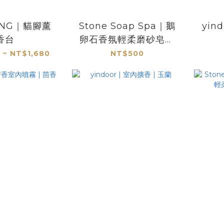
ANG｜貓腳薰
Stone Soap Spa｜鵝
yin
香台
卵石香氛輕柔磨砂皂｜
山間野果
 ~ NT$1,680
NT$500