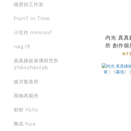
隔壁的工作室
PoinT In Time
小宅作 miniroof
內光 真真鑲嵌玻璃研究
所 創作
nag.19
｜香台 I
NT$
真真鑲嵌玻璃研究所
zhēnzhēnlab
緩河製造所
禹物再製所
郁郁 YùYù
陶花 hua