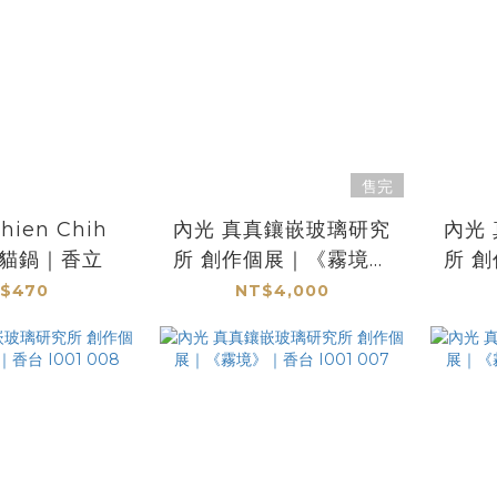
售完
ien Chih
內光 真真鑲嵌玻璃研究
內光 真真鑲嵌玻璃研究
｜貓鍋｜香立
所 創作個展｜《霧境》
所 
｜香台 I001 011
｜
$470
NT$4,000