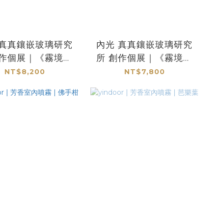
內光 真真鑲嵌玻璃研究
創作個展｜《霧境》
所 創作個展｜《霧境》
｜香台 I002 錫染紅銅
｜香台 I002 錫本銀
NT$8,200
NT$7,800