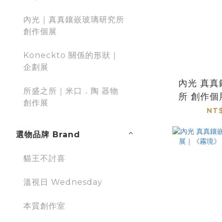
內光｜真真鑲嵌玻璃研究所
創作個展
Koneckto 關係的形狀｜
企劃展
內光 真真鑲嵌玻璃研究
所盛之所｜米口．陶 器物
所 創作
創作展
｜香台 I
NT$
選物品牌 Brand
貓王不討喜
溫視日 Wednesday
本質創作室