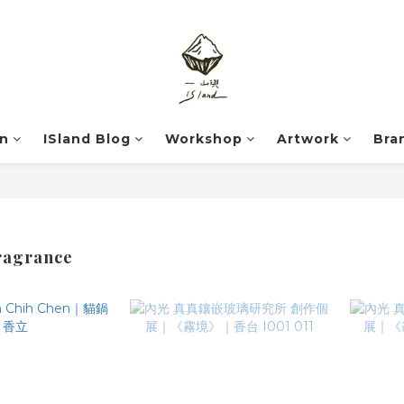
on
ISland Blog
Workshop
Artwork
Bra
agrance