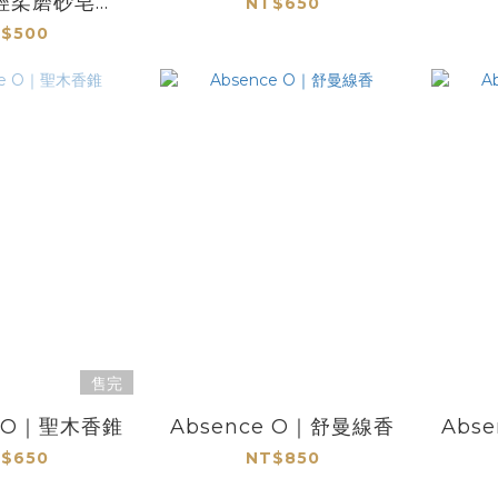
輕柔磨砂皂｜
NT$650
時晨調
$500
售完
e O｜聖木香錐
Absence O｜舒曼線香
Abs
$650
NT$850