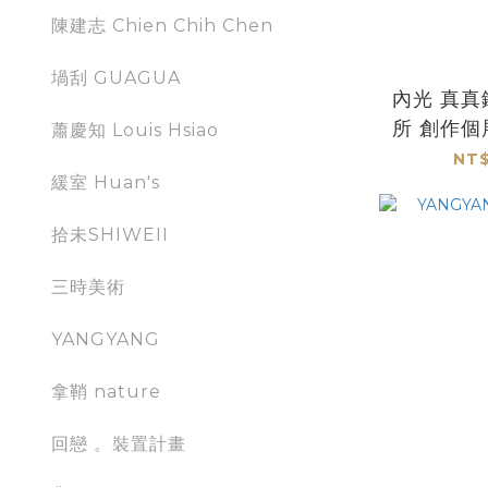
陳建志 Chien Chih Chen
堝刮 GUAGUA
內光 真真鑲嵌玻璃研究
所 創作
蕭慶知 Louis Hsiao
NT$
緩室 Huan's
拾未SHIWEII
三時美術
YANGYANG
拿鞘 nature
回戀 。裝置計畫