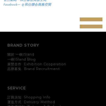
官方網站—和仕聯合商務空間
Facebook— @和仕聯合商務空間
prev
next
prev
next
BRAND STORY
關於 一嶼ISland
一嶼ISland
Blog
展覽合作 Exhibition Cooperation
Brand Recruitment
品牌募集
SERVICE
訂購須知 Shopping Info
運送方式 Delivery Method