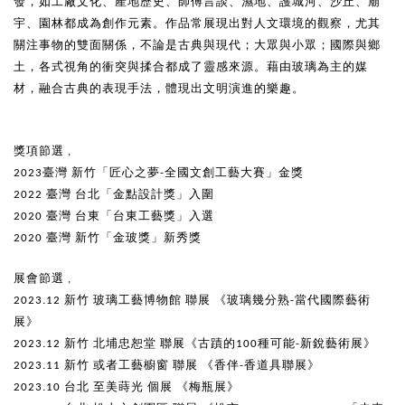
發，如工廠文化、產地歷史、師傅言談、濕地、護城河、沙丘、廟
宇、園林都成為創作元素。作品常展現出對人文環境的觀察，尤其
關注事物的雙面關係，不論是古典與現代；大眾與小眾；國際與鄉
土，各式視角的衝突與揉合都成了靈感來源。藉由玻璃為主的媒
材，融合古典的表現手法，體現出文明演進的樂趣。
獎項節選 ,
2023臺灣 新竹「匠心之夢-全國文創工藝大賽」金獎
2022 臺灣 台北「金點設計獎」入圍
2020 臺灣 台東「台東工藝獎」入選
2020 臺灣 新竹「金玻獎」新秀獎
展會節選 ,
2023.12 新竹 玻璃工藝博物館 聯展 《玻璃幾分熟-當代國際藝術
展》
2023.12 新竹 北埔忠恕堂 聯展《古蹟的100種可能-新銳藝術展》
2023.11 新竹 或者工藝櫥窗 聯展 《香伴-香道具聯展》
2023.10 台北 至美蒔光 個展 《梅瓶展》