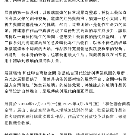
現，同時也交織出他對於過去的回憶與未來的期盼。
展覽的第一個系列，以玻璃窯爐的日常場景為靈感，捕捉工藝師直
面高溫火焰的創作視角。窯爐的紅光與熱浪，猶如一顆小太陽，對
視力與體能都是極大的挑戰。然而，這些困難正是創作生命力的源
泉。陳建志在作品中真實再現了這份對抗高溫的專注與張力，讓觀
者得以一窺藝術誕生的瞬間，也感受工藝背後的熱忱與堅韌。；第
二個系列則將窯爐高溫的意象轉化為生活物件，以永不褪色的玻璃
象徵窯爐永不熄滅的火焰。作品設計充滿創意與跳脫框架的視角，
既是對工藝本身的致敬，也將藝術融入生活，讓觀者得以在日常使
用中體驗到玻璃的溫潤與力量。
展覽場地 和仕聯合商務空間 則是結合現代設計與專業氛圍的場所，
為此次展覽提供了一個兼具功能與藝術性的展示平台，空間中特意
融入台灣傳統「海棠花玻璃」的裝飾元素，將陳建志的玻璃作品與
空間設計自然融合，呈現傳統與現代的相互呼應。
展覽於 2024年12月30日(一)至 2025年3月28日(五) 「和仕聯合商務
空間」展出，由於空間為私人場域無法對外開放，歡迎欲藏作品的
顧客經由官網訂購此次展出作品。作品皆於付款後予以保留，敬請
把握機會收藏。