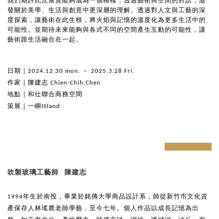
我們期許此次展覽能夠成為一個橋樑，透過藝術與空間的對話，激
發關於美學、生活與創意中更深層的理解。透過對人文與工藝的深
度探索，讓藝術在此生根，將火焰與記憶的溫度化為更多生活中的
可能性。並
期待未來能夠與各式不同的空間產生互動的可能性，讓
藝術跟生活融合在一起。
日期｜2024.12.30 mon. － 2025.3.28 Fri.
作家｜陳建志 Chien-Chih,Chen
地點｜和仕聯合商務空間
策展｜一嶼ISland
prev
next
吹製玻璃工藝師 陳建志
1994年生於南投，畢業於銘傳大學商品設計系，師從新竹市文化資
產保存人林瑤農老師學藝，至今七年。個人作品以成長記憶為出