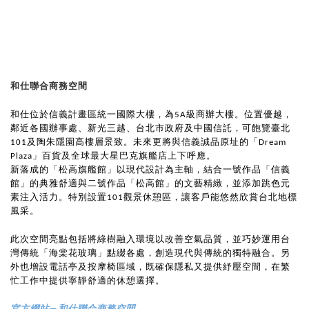
和仕聯合商務空間
和仕位於信義計畫區統一國際大樓，為5A級商辦大樓。位置優越，
鄰近各國辦事處、新光三越、台北市政府及中國信託，可飽覽臺北
101及陶朱隱園高樓層景致。未來更將與信義誠品原址的「Dream
Plaza」百貨及全球最大星巴克旗艦店上下呼應。
新落成的「松高旗艦館」以現代設計為主軸，結合一號作品「信義
館」的典雅舒適與二號作品「松高館」的文藝精緻，並添加跳色元
素注入活力。特別設置101觀景休憩區，讓客戶能悠然欣賞台北地標
風采。
此次空間亮點包括將綠樹融入環境以改善空氣品質，並巧妙運用台
灣傳統「海棠花玻璃」點綴各處，創造現代與傳統的獨特融合。另
外也增設電話亭及按摩椅區域，既確保隱私又提供紓壓空間，在繁
忙工作中提供寧靜舒適的休憩選擇。