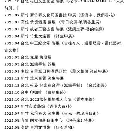
2023.10 台北 松山文創園區 聯展 《松市SONGYAN MARKET-「未來
前所」》
2023.09 新竹 新竹縣文化局圖書館 聯展《漂流中，我們尋根》
2023.07 高雄 承億酒店 個展 《青日吹風-玻璃器皿展》
2023.07 新竹 或者工藝櫥窗 聯展《液態之夢-香的輪廓》
2023.04 新竹 竹北大遠百 《師生聯展》
2023.04 台北 中正紀念堂 聯展《古往今來，過眼煙雲 - 當代藝術、
古文物》
2023.03 台北 究屋 梅瓶展
2023.03 台北 減簡手制 器展
2023.01 南投 台華窯日月潭碼頭館 《薪火相傳 師徒聯展》
2022.12 新竹 遠東百貨 師生聯展
2022.12 台北 松菸 好家在台灣（減簡手制）《台式浪漫》
2022.10 台中 印咖啡 《白的痕跡》
2022.10 台北 2022松菸風格職人市集《質本主義》
2022.09 新竹市玻藝節《透明大百科》
2022.09 新竹 元培科大 師生展《火光下的玻璃藝術》
2022.08 宜蘭 國立傳統藝術中心 《泡茶席2 特展》
2022.08 高雄 台灣文博會 《研石造物》