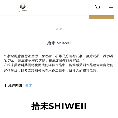
prev
next
𓃈
拾未 Shiweii
“ 類似的意識會產生另一種連結，不再只是素材或某一種完成品，我們與
它們正一起度過不同的季節，在更迭流轉的氣候裡。”
在拾未與木料共同轉化而成的獨特作品中，能夠感受到作品蘊含著內斂的
起伏波紋，以及泰瑞和侯米在木作工藝中，所注入的獨特氣韻。
___
▎ 延伸閱讀：
拾未
拾未SHIWEII