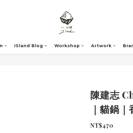
on
ISland Blog
Workshop
Artwork
Bra
陳建志 Chi
｜貓鍋｜
NT$470