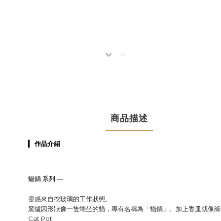
商品描述
▎
作品介紹
貓鍋 系列 —
靈感來自挖玻璃的工作狀態。
窯爐因形狀像一隻端坐的貓，專有名稱為「貓鍋」。加上香皿就像師
Cat Pot