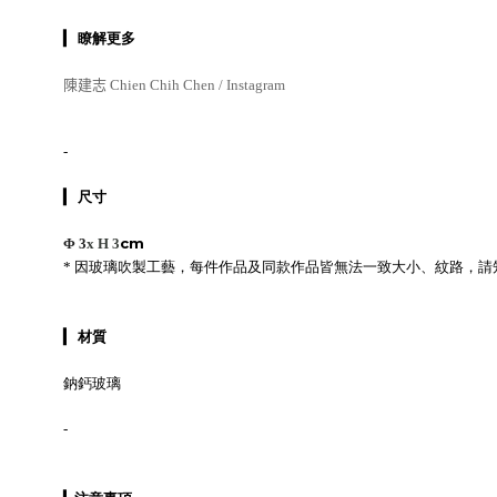
▎
瞭解更多
陳建志
Chien Chih Chen / Instagram
-
▎
尺寸
cm
Φ 3
x H 3
*
因玻璃吹製工藝，每件作品及同款作品皆無法一致大小、紋路，請
▎
材質
鈉鈣玻璃
-