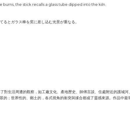
e burns, the stick recalls a glass tube dipped into the kiln.
てるとガラス棒を窯に差し込む光景が重なる。
滿了對生活周遭的觀察，如工廠文化、產地歷史、師傅言談、住處附近的護城河
眾
的；世界性的、
鄉
土的，各式視角的衝突與揉合都成了靈感來源。作品中最