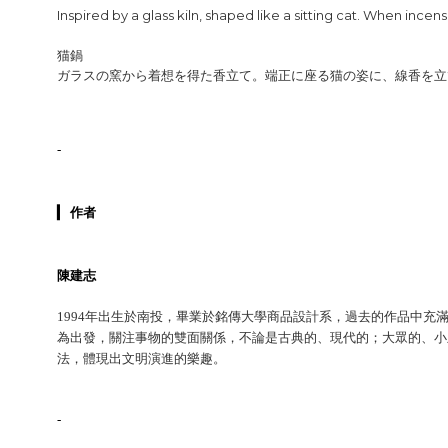
Inspired by a glass kiln, shaped like a sitting cat. When incens
猫鍋
ガラスの窯から着想を得た香立て。端正に座る猫の姿に、線香を立
-
▎
作者
陳建志
1994
年出生於南投，畢業於銘傳大學商品設計系，過去的作品中充
為出發，關注事物的雙面關係，不論是古典的、現代的；大
眾
的、小
法，體現出文明演進的樂趣。
-