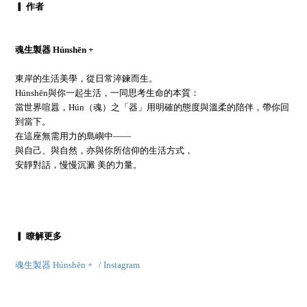
▎ 作者
魂生製器 Húnshēn +
東岸的生活美學，從日常淬鍊而生。
Húnshēn與你一起生活，一同思考生命的本質：
當世界喧囂，Hún（魂）之「器」用明確的態度與溫柔的陪伴，帶你回
到當下。
在這座無需用力的島嶼中——
與自己、與自然，亦與你所信仰的生活方式，
安靜對話，慢慢沉澱 美的力量。
▎ 瞭解更多
魂生製器 Húnshēn +
/ Instagram