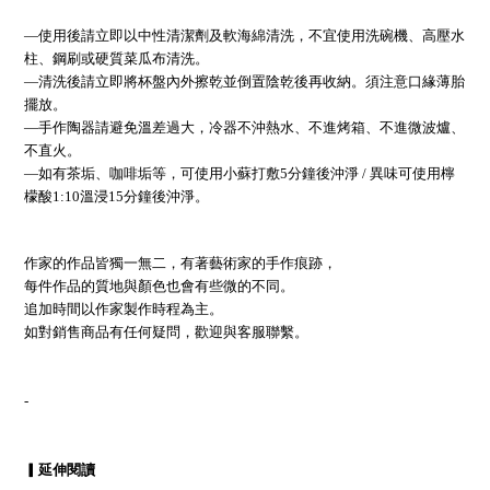
—使用後請立即以
中性清潔劑及軟海綿
清洗，
不宜使用洗碗機、高壓水
柱、鋼刷或硬質菜瓜布清洗。
—清洗後請立即將杯盤內外擦乾並倒置陰乾後再收納。
須注意口緣薄胎
擺放。
—手作陶器請避免溫差過大，冷器不沖熱水、不進烤箱、不進微波爐、
不直火。
—如有
茶垢、咖啡垢等，可使用小蘇打敷5分鐘後沖淨 /
異味可使用檸
檬酸1:10溫浸15分鐘後沖淨。
作家的作品皆獨一無二，有著藝術家的手作痕跡，
每件作品的質地與顏色也會有些微的不同。
追加時間以作家製作時程為主。
如對銷售商品有任何疑問，歡迎與客服聯繫。
-
▎延伸閱讀