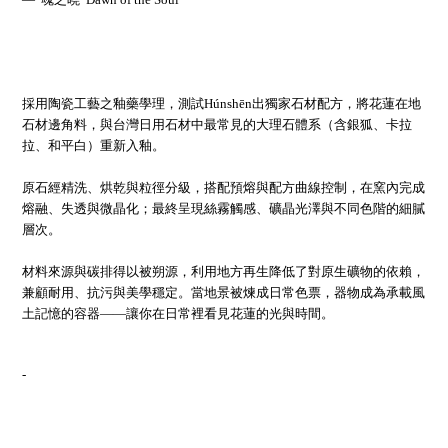
採用陶瓷工藝之釉藥學理，測試Húnshēn出獨家石材配方，將花蓮在地
石材邊角料，與台灣日用石材中最常見的大理石體系（含銀狐、卡拉
拉、和平白）重新入釉。
原石經精洗、烘乾與粒徑分級，搭配預熔與配方曲線控制，在窯內完成
熔融、失透與微晶化；最終呈現絲霧觸感、礦晶光澤與不同色階的細膩
層次。
材料來源與碳排得以被朔源，利用地方再生降低了對原生礦物的依賴，
兼顧耐用、抗污與美學穩定。當地景被煉成日常色票，器物成為承載風
土記憶的容器——讓你在日常裡看見花蓮的光與時間。
-