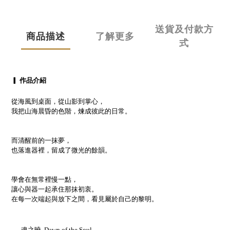
送貨及付款方
商品描述
了解更多
式
▎ 作品介紹
從海風到桌面，從山影到掌心，
我把山海晨昏的色階，煉成彼此的日常。
而清醒前的一抹夢，
也落進器裡，留成了微光的餘韻。
學會在無常裡慢一點，
讓心與器一起承住那抹初衷。
在每一次端起與放下之間，看見屬於自己的黎明。
—
魂之曉 Dawn of the Soul