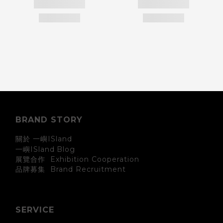
BRAND STORY
關於 一嶼ISland
一嶼ISland
Blog
展覽合作 Exhibition Cooperation
Brand Recruitment
品牌募集
SERVICE