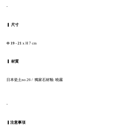
-
▎ 尺寸
Φ 19 - 21
x H 7 cm
▎ 材質
日本瓷土no.26
/ 獨家石材釉 曉霧
-
▎注意事項