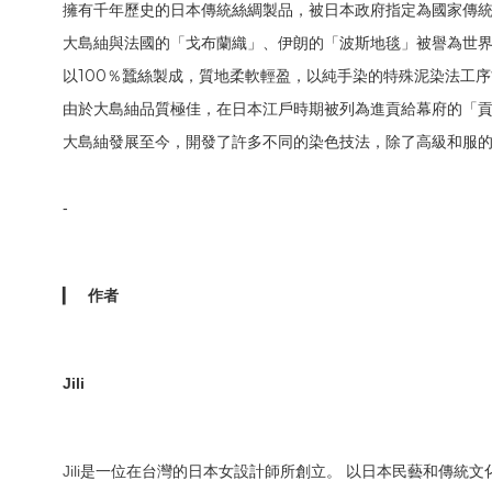
擁有千年歷史的日本傳統絲綢製品，被日本政府指定為國家傳
大島紬與法國的「戈布蘭織」、伊朗的「波斯地毯」被譽為世
100
以
％蠶絲製成，質地柔軟輕盈，以純手染的特殊泥染法工序
由於大島紬品質極佳，在日本江戶時期被列為進貢給幕府的「
大島紬發展至今，開發了許多不同的染色技法，除了高級和服
-
▎
作者
Jili
Jili
是一位在台灣的日本女設計師所創立。 以日本民藝和傳統文