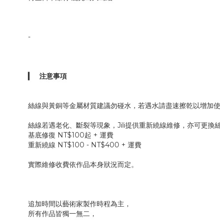
-
▎
注意事項
絲線與黃銅等金屬材質建議勿碰水，若遇水請盡速擦乾以增加
Jili
絲線若遇老化、斷裂等現象，
提供重新繞線維修，亦可更換
NT$100
+
基底修復
起
運費
NT$100 - NT$400 +
重新繞線
運費
實際維修收費依作品本身狀況而定。
追加時間以藝術家製作時程為主，
所有作品皆獨一無二，