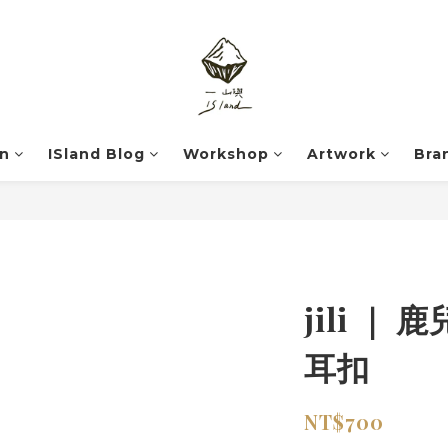
on
ISland Blog
Workshop
Artwork
Bra
jili ｜
耳扣
NT$700