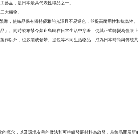
統工藝品，是日本最具代表性織品之一。
界三大織物。
繁雜，使織品保有獨特優雅的光澤且不易退色，並提高耐用性和抗蟲性。
貢品」。同時發布禁令禁止島民在日常生活中穿著，使其正式轉變為僅限
的製作以外，也多製成領帶、提包等不同生活物品，成為日本時尚與傳統
化的概念，以及環境友善的做法和可持續發展材料為啟發，為飾品開展新