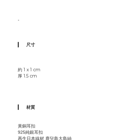
-
▎
尺寸
1 x 1 cm
約
1.5 cm
厚
▎
材質
黃銅耳扣
925純銀
耳扣
再生日本線材 鹿兒島大島紬