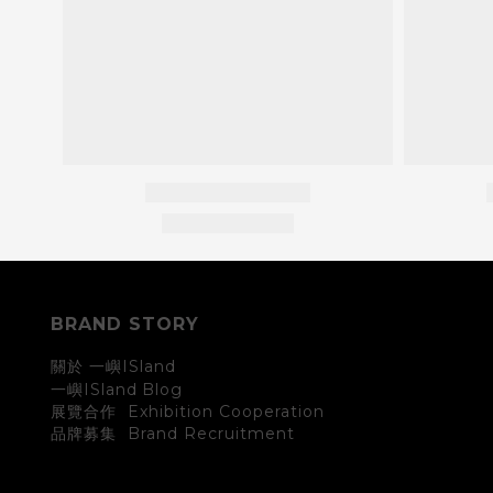
BRAND STORY
關於 一嶼ISland
一嶼ISland
Blog
展覽合作 Exhibition Cooperation
Brand Recruitment
品牌募集