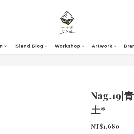
on
ISland Blog
Workshop
Artwork
Bra
Nag.1
土*
NT$1,680