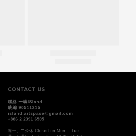
CONTACT US
聯絡 一嶼ISland
統編 90511215
island.artspace@gmail.com
+886 2 2391 6505
週一、二公休 Closed on Mon. - Tue.