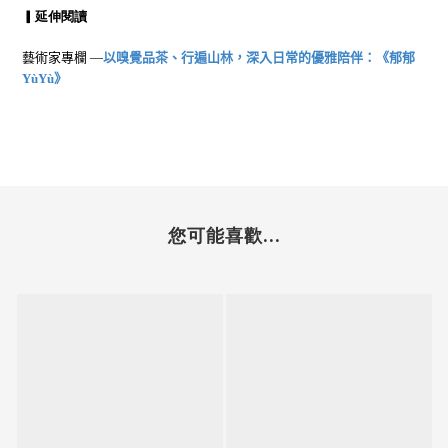
▎延伸閱讀
藝術家專欄
—
以嗅覺品茶、行遍山林，深入日常的優雅陪伴：《郁郁
YùYù
》
您可能喜歡...