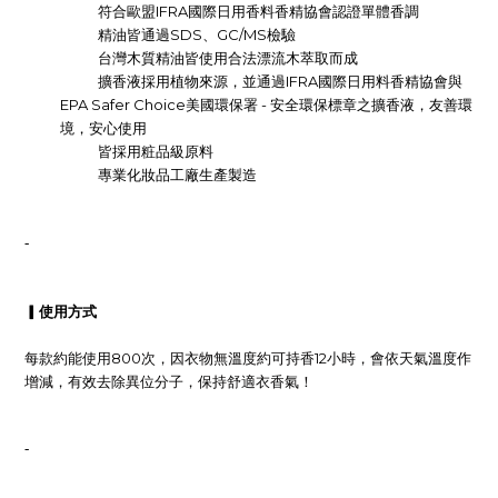
IFRA
符合歐盟
國際日用香料香精協會認證單體香調
SDS
GC/MS
精油皆通過
、
檢驗
台灣木質精油皆使用合法漂流木萃取而成
IFRA
擴香液採用植物來源，並通過
國際日用料香精協會與
EPA Safer Choice
-
美國環保署
安全環保標章之擴香液，友善環
境，安心使用
皆採用粧品級原料
專業化妝品工廠生產製造
-
▎使用方式
800
12
每款約能使用
次，因衣物無溫度約可持香
小時，會依天氣溫度作
增減，有效去除異位分子，保持舒適衣香氣！
-