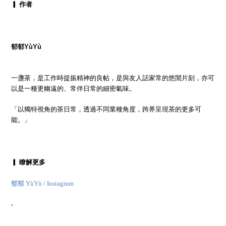
▎ 作者
郁郁
YùYù
一盞茶，是工作時提振精神的良帖，是與友人話家常的悠閒片刻，亦可
以是一種更幽遠的
、常伴日常的細密氣味。
「以獨特視角的茶日常，透過不同業種角度，跨界呈現茶的更多可
能。」
▎ 瞭解更多
郁郁
YùYù / Instagram
-