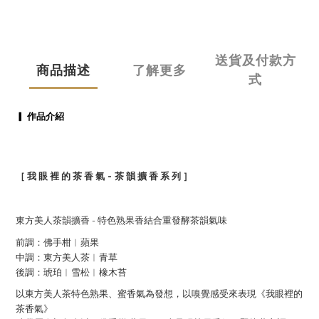
送貨及付款方
商品描述
了解更多
式
▎ 作品介紹
-
［ 我 眼 裡 的 茶 香 氣
茶 韻 擴 香 系 列 ］
-
東方美人茶韻擴香
特色熟果香結合重發酵茶韻氣味
前調：佛手柑︱蘋果
中調：東方美人茶︱青草
後調：琥珀︱雪松︱橡木苔
以東方美人茶特色熟果、蜜香氣為發想，以嗅覺感受來表現《我眼裡的
茶香氣》