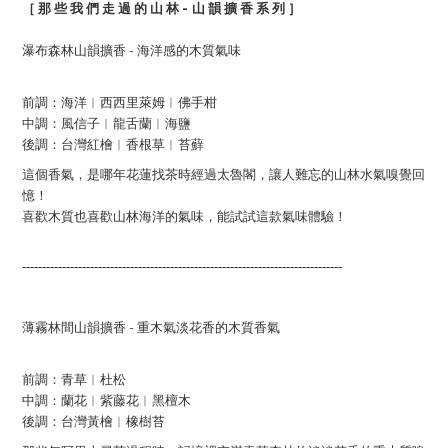
-
［ 那 些 我 們 走 過 的 山 林
山 韻 擴 香 系 列 ］
-
瀑布森林山韻擴香
海洋感的木質氣味
前調：海洋︱西西里萊姆︱佛手柑
中調：風信子︱龍舌蘭︱海鹽
後調：台灣紅檜︱香根草︱苔蘚
這個香氣，是哪年花蓮找茶時經過太魯閣，讓人難忘的山林水氣嗅覺回
憶！
喜歡木質也喜歡山林海洋的氣味，能試試這款氣味體驗！
--------------------------------------------------------------------------------
-
薄霧林間山韻擴香
重木氣淡花香的木質香氣
前調：青草︱杜松
中調：蘭花︱紫藤花︱黑檀木
後調：台灣黃檜︱橡樹苔