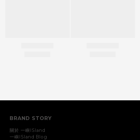
BRAND STORY
關於 一嶼ISland
一嶼ISland
Blog