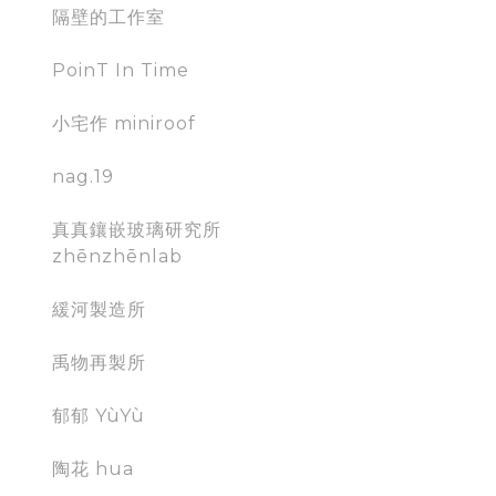
隔壁的工作室
PoinT In Time
小宅作 miniroof
nag.19
真真鑲嵌玻璃研究所
zhēnzhēnlab
緩河製造所
禹物再製所
郁郁 YùYù
陶花 hua